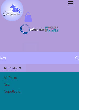
μέλος των:
Νέα
All Posts
All Posts
Νέα
Νομοθεσία