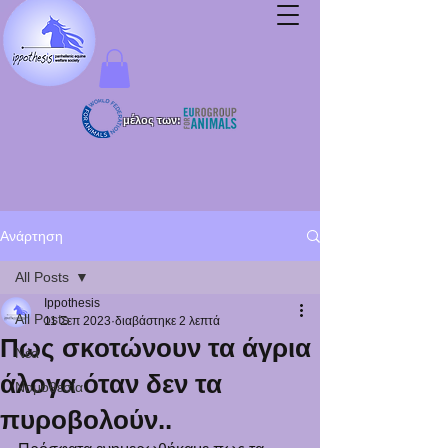
μέλος των:
Ανάρτηση
All Posts
Ippothesis
All Posts
11 Σεπ 2023
διαβάστηκε 2 λεπτά
Πως σκοτώνουν τα άγρια
Νέα
άλογα όταν δεν τα
Νομοθεσία
πυροβολούν..