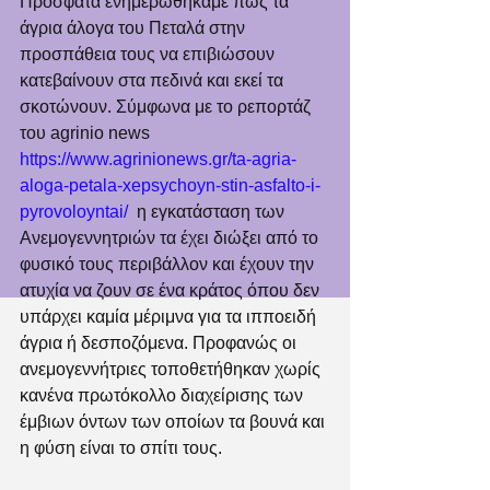
Πρόσφατα ενημερωθήκαμε πως τα 
άγρια άλογα του Πεταλά στην 
προσπάθεια τους να επιβιώσουν 
κατεβαίνουν στα πεδινά και εκεί τα 
σκοτώνουν. Σύμφωνα με το ρεπορτάζ  
του agrinio news 
https://www.agrinionews.gr/ta-agria-
aloga-petala-xepsychoyn-stin-asfalto-i-
pyrovoloyntai/
  η εγκατάσταση των 
Ανεμογεννητριών τα έχει διώξει από το 
φυσικό τους περιβάλλον και έχουν την 
ατυχία να ζουν σε ένα κράτος όπου δεν 
υπάρχει καμία μέριμνα για τα ιπποειδή 
άγρια ή δεσποζόμενα. Προφανώς οι 
ανεμογεννήτριες τοποθετήθηκαν χωρίς 
κανένα πρωτόκολλο διαχείρισης των 
έμβιων όντων των οποίων τα βουνά και 
η φύση είναι το σπίτι τους. 