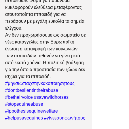
ιπποειδών. Φορτηγά παράνομα 
κυκλοφορούν ελεύθερα μεταφέροντας 
αταυτοποίητα ιπποειδή για να 
περάσουν με μεγάλη ευκολία τα σημεία 
ελέγχου.
Αν δεν προχωρήσουμε ως σωματείο σε 
νέες καταγγελίες στην Ευρωπαϊκή 
ένωση η καταγραφή των κοινωνιών 
των ιπποειδών πιθανόν να γίνει μετά 
από εκατό χρόνια. Η πολιτική βούληση 
για την όποια προστασία των ζώων δεν 
ισχύει για τα ιπποειδή. 
#μηνσιωπαςστηνκακοποιησητους
#dontbesilentintheirabuse
#betheirvoice
#savewildhorses
#stopequineabuse
#ippothesisequinewelfare
#helpusavequines
#γίνεεσυηφωνήτους