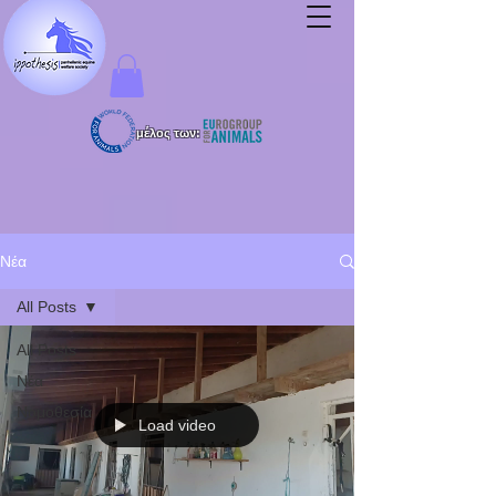
μέλος των:
Νέα
All Posts
All Posts
Νέα
Νομοθεσία
Load video