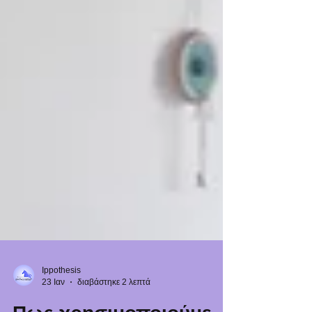
Ippothesis
23 Ιαν
διαβάστηκε 2 λεπτά