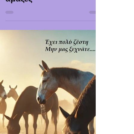
για την προστασία των
ιπποειδών που κινούν
άμαξες