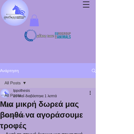
μέλος των:
Ανάρτηση
All Posts
Ippothesis
All Posts
20 Μαΐ
διαβάστηκε 1 λεπτά
Μια μικρή δωρεά μας
Νέα
βοηθά να αγοράσουμε
Νομοθεσία
τροφές