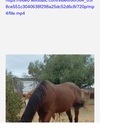
https://video.wixstatic.com/video/60f364_03f
8ce551c3040638f298a25dc52d6c8/720p/mp
4/file.mp4