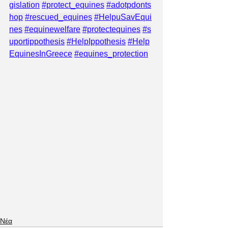
gislation
#protect_equines
#adotpdonts
hop
#rescued_equines
#HelpuSavEqui
nes
#equinewelfare
#protectequines
#s
uportippothesis
#HelpIppothesis
#Help
EquinesInGreece
#equines_protection
Νέα