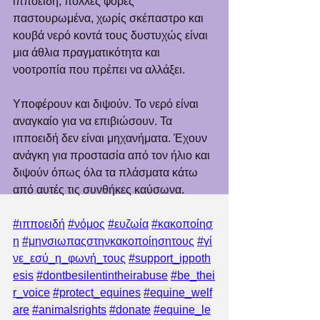
ιπποειδή, πολλές φορές 
παστουρωμένα, χωρίς σκέπαστρο και 
κουβά νερό κοντά τους δυστυχώς είναι 
μια άθλια πραγματικότητα και 
νοοτροπία που πρέπει να αλλάξει. 
Υποφέρουν και διψούν. Το νερό είναι 
αναγκαίο για να επιβιώσουν. Τα 
ιπποειδή δεν είναι μηχανήματα. Έχουν 
ανάγκη για προστασία από τον ήλιο και 
διψούν όπως όλα τα πλάσματα κάτω 
από αυτές τις συνθήκες καύσωνα.
#ιπποειδή
#νόμος
#ευζωία
#κακοποίησ
η
#μηνσιωπαςστηνκακοποίησητους
#γί
νε_εσύ_η_φωνή_τους
#support_ippoth
esis
#dontbesilentintheirabuse
#be_thei
r_voice
#protect_equines
#equine_welf
are
#animalsrights
#donate
#equine_le