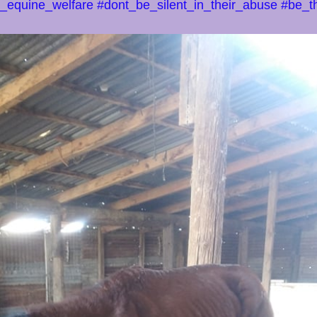
s_equine_welfare
#dont_be_silent_in_their_abuse
#be_th