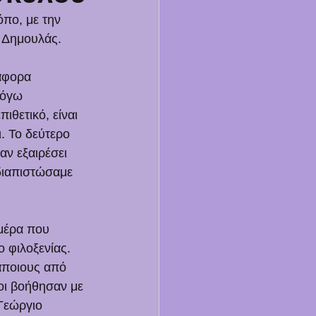
πο, με την 
 Δημουλάς. 
άφορα 
Λόγω 
ιθετικό, είναι 
. Το δεύτερο 
ν εξαιρέσει 
διαπιστώσαμε 
μέρα που 
 φιλοξενίας. 
άποιους από 
οι βοήθησαν με 
Γεώργιο 