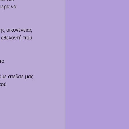
μερα να 
ης οικογένειας 
ε εθελοντή που 
το 
ε στείλτε μας 
κού 