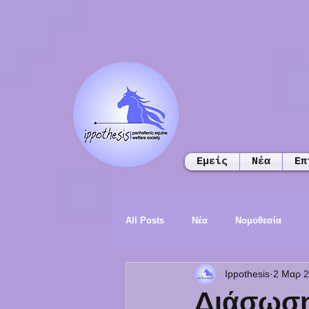
Εμείς
Νέα
Επ
All Posts
Νέα
Νομοθεσία
Ippothesis
2 Μαρ 
Διάσωση