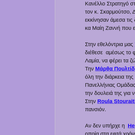
Κανέλλο Στρατηγό στ
τον κ. Σκαρμούτσο, Δ
εκκίνησαν άμεσα τις
κα Μαίη Ζαννή που ε
Στην εθελόντρια μας 
διέθεσε  αμέσως το φ
Λαμία, να φέρει τα ζ
Την 
Μάρθα Πουλτίδ
όλη την διάρκεια της 
Πανελλήνιας Ομάδας
την δουλειά της για
Στην 
Roula Stourait
πανσιόν. 
Αν δεν υπήρχε η  
He
οποία στα εφτά χρόνι