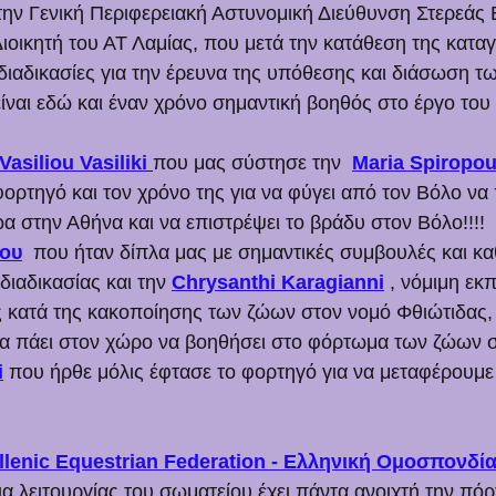
ην Γενική Περιφερειακή Αστυνομική Διεύθυνση Στερεάς 
ιοικητή του ΑΤ Λαμίας, που μετά την κατάθεση της καταγ
 διαδικασίες για την έρευνα της υπόθεσης και διάσωση τ
ίναι εδώ και έναν χρόνο σημαντική βοηθός στο έργο του
Vasiliou Vasiliki
που μας σύστησε την  
Maria Spiropo
ορτηγό και τον χρόνο της για να φύγει από τον Βόλο να 
ώα στην Αθήνα και να επιστρέψει το βράδυ στον Βόλο!!!! 
ου
  που ήταν δίπλα μας με σημαντικές συμβουλές και κ
διαδικασίας και την 
Chrysanthi Karagianni
 , νόμιμη ε
 κατά της κακοποίησης των ζώων στον νομό Φθιώτιδας,
 να πάει στον χώρο να βοηθήσει στο φόρτωμα των ζώων 
i
 που ήρθε μόλις έφτασε το φορτηγό για να μεταφέρουμε
llenic Equestrian Federation - Ελληνική Ομοσπονδί
α λειτουργίας του σωματείου έχει πάντα ανοιχτή την πόρ