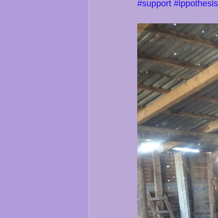
#support
#ippothesi