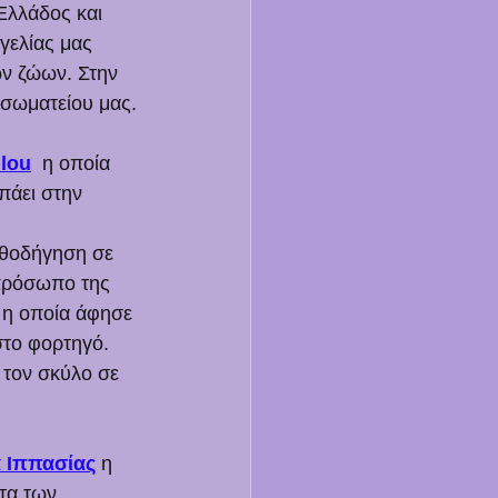
Ελλάδος και 
γελίας μας 
ων ζώων. Στην 
 σωματείου μας.
ulou
  η οποία 
πάει στην 
αθοδήγηση σε 
κπρόσωπο της 
 η οποία άφησε 
στο φορτηγό. 
 τον σκύλο σε 
α Ιππασίας
 η 
τα των 