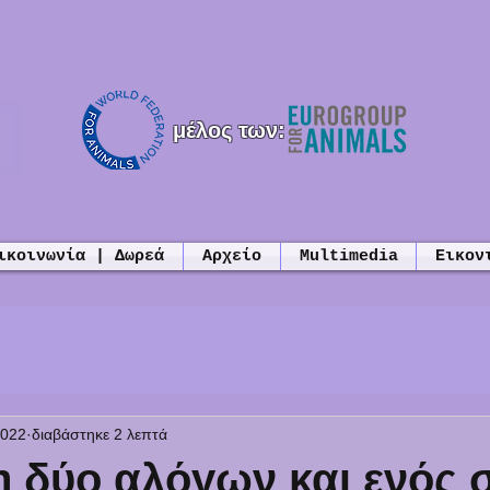
μέλος των:
ικοινωνία | Δωρεά
Αρχείο
Multimedia
Εικον
2022
διαβάστηκε 2 λεπτά
 δύο αλόγων και ενός 