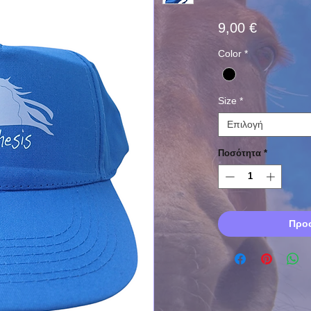
Τιμή
9,00 €
Color
*
Size
*
Επιλογή
Ποσότητα
*
Προσ