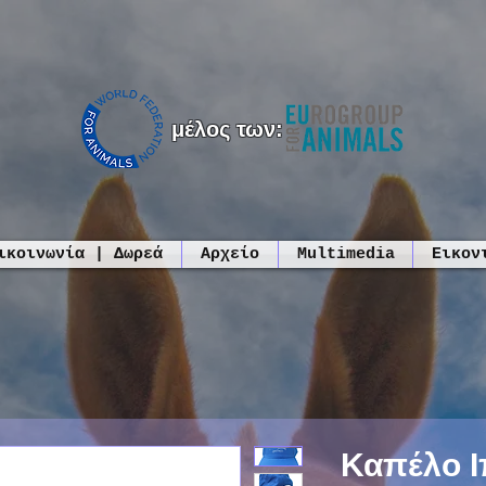
μέλος των:
ικοινωνία | Δωρεά
Αρχείο
Multimedia
Εικον
Καπέλο Ι