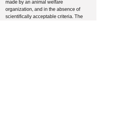
made by an animal welfare 
organization, and in the absence of 
scientifically acceptable criteria. The 
three major animal federations of 
Greece, namely the Panhellenic Animal 
Welfare Federation, the Panhellenic 
Animal Welfare and Environmental 
Federation, and the Attica and Saronic 
Gulf Animal Association in conjunction 
with the whole of the welfare 
community and the individual citizens 
of the EU and Greece that have signed 
this petition, 
call for the withdrawal of 
the draft legislation and demand the 
development of a new proposal – 
one based on European principles 
and policies – that will open the way 
to the adoption of humane practices 
for stray management that fully 