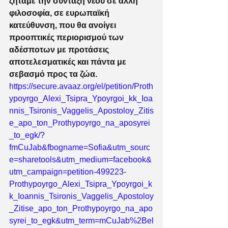
ζητάμε την σύνταξη νέου σε άλλη 
φιλοσοφία, σε ευρωπαϊκή 
κατεύθυνση, που θα ανοίγει 
προοπτικές περιορισμού των 
αδέσποτων με προτάσεις 
αποτελεσματικές και πάντα με 
σεβασμό προς τα ζώα.
h
ttps://secure.avaaz.org/el/petition/Proth
ypoyrgo_Alexi_Tsipra_Ypoyrgoi_kk_Ioa
nnis_Tsironis_Vaggelis_Apostoloy_Zitis
e_apo_ton_Prothypoyrgo_na_aposyrei
_to_egk/?
fmCuJab&fbogname=Sofia&utm_sourc
e=sharetools&utm_medium=facebook&
utm_campaign=petition-499223-
Prothypoyrgo_Alexi_Tsipra_Ypoyrgoi_k
k_Ioannis_Tsironis_Vaggelis_Apostoloy
_Zitise_apo_ton_Prothypoyrgo_na_apo
syrei_to_egk&utm_term=mCuJab%2Bel