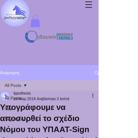
μέλος των:
Ανάρτηση
All Posts
Ippothesis
All Posts
26 Μαρ 2018
διαβάστηκε 3 λεπτά
Υπογράφουμε να
Νέα
αποσυρθεί το σχέδιο
Νομοθεσία
Νόμου του ΥΠΑΑΤ-Sign