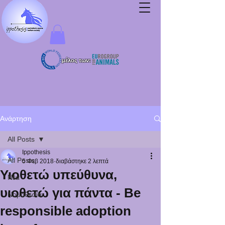
μέλος των:
Ανάρτηση
All Posts
Ippothesis
All Posts
5 Φεβ 2018
διαβάστηκε 2 λεπτά
Υιοθετώ υπεύθυνα,
Νέα
υιοθετώ για πάντα - Be
Νομοθεσία
responsible adoption