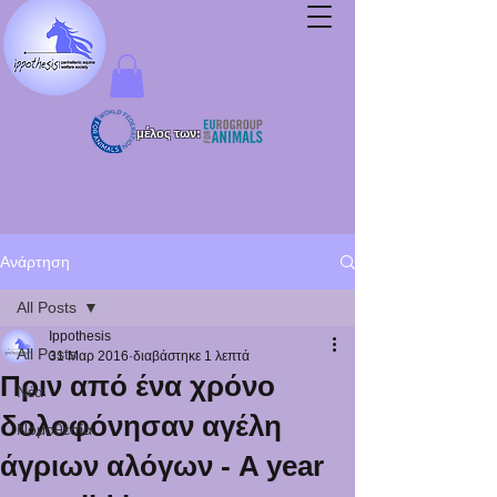
μέλος των:
Ανάρτηση
All Posts
Ippothesis
All Posts
31 Μαρ 2016
διαβάστηκε 1 λεπτά
Πριν από ένα χρόνο
Νέα
δολοφόνησαν αγέλη
Νομοθεσία
άγριων αλόγων - A year