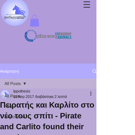
μέλος των:
Ανάρτηση
All Posts
Ippothesis
All Posts
11 Απρ 2017
διαβάστηκε 2 λεπτά
Πειρατής και Καρλίτο στο
Νέα
νέο τους σπίτι - Pirate
Νομοθεσία
and Carlito found their