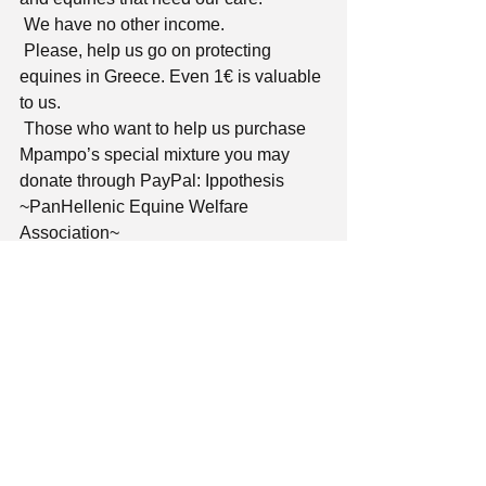
 We have no other income.
 Please, help us go on protecting 
equines in Greece. Even 1€ is valuable 
to us.
 Those who want to help us purchase 
Mpampo’s special mixture you may 
donate through PayPal: Ippothesis 
~PanHellenic Equine Welfare 
Association~
 Or deposit into our bank account: 
 ALPHA BANK
 ΙΒΑΝ: GR31 0140 9700 9700 0200 
2003 966
 Bank account number: 970 00 2002 
003966
 Please don’t forget to add your 
address or your email so that we can 
send you a receipt, a thank you letter 