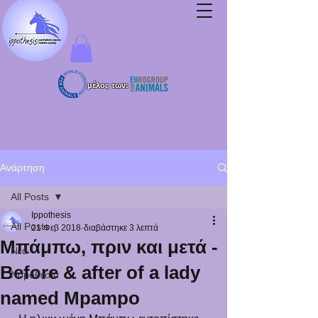
μέλος των:
Ανάρτηση
All Posts
Ippothesis
All Posts
21 Φεβ 2018
διαβάστηκε 3 λεπτά
Μπάμπω, πριν και μετά -
Νέα
Before & after of a lady
Νομοθεσία
named Mpampo