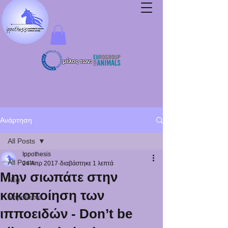
μέλος των:
Ανάρτηση
All Posts
Ippothesis
All Posts
24 Απρ 2017
διαβάστηκε 1 λεπτά
Μην σιωπάτε στην
Νέα
κακοποίηση των
Νομοθεσία
ιπποειδών - Don’t be