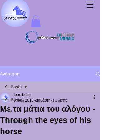
μέλος των:
Ανάρτηση
All Posts
Ippothesis
All Posts
9 Ιουλ 2016
διαβάστηκε 1 λεπτά
Με τα μάτια του αλόγου -
Νέα
Through the eyes of his
Νομοθεσία
horse