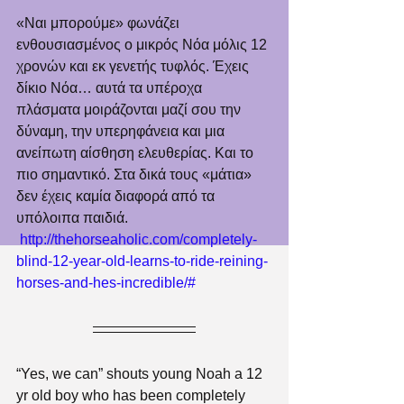
«Ναι μπορούμε» φωνάζει 
ενθουσιασμένος ο μικρός Νόα μόλις 12 
χρονών και εκ γενετής τυφλός. Έχεις 
δίκιο Νόα… αυτά τα υπέροχα 
πλάσματα μοιράζονται μαζί σου την 
δύναμη, την υπερηφάνεια και μια 
ανείπωτη αίσθηση ελευθερίας. Και το 
πιο σημαντικό. Στα δικά τους «μάτια» 
δεν έχεις καμία διαφορά από τα 
υπόλοιπα παιδιά.
http://thehorseaholic.com/completely-
blind-12-year-old-learns-to-ride-reining-
horses-and-hes-incredible/#
“Yes, we can” shouts young Noah a 12 
yr old boy who has been completely 