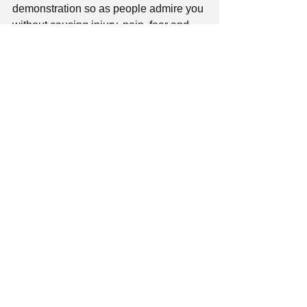
demonstration so as people admire you 
without causing injury, pain, fear and 
abuse to any animal.
But if you love them you urgently need 
to change your attitude.
Νομοθεσία