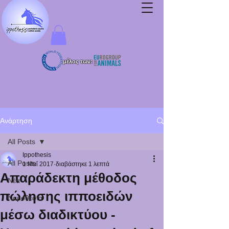
μέλος των:
Ανάρτηση
All Posts
Ippothesis
All Posts
1 Μαΐ 2017
διαβάστηκε 1 λεπτά
Απαράδεκτη μέθοδος
Νέα
πώλησης ιπποειδών
Νομοθεσία
μέσω διαδικτύου -