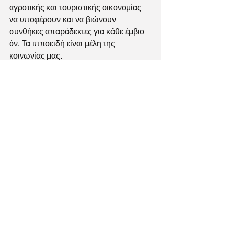
αγροτικής και τουριστικής οικονομίας 
να υποφέρουν και να βιώνουν 
συνθήκες απαράδεκτες για κάθε έμβιο 
όν. Τα ιπποειδή είναι μέλη της 
κοινωνίας μας.
Ο Πανελλήνιος Σύλλογος Προστασίας 
Ιπποειδών, ΙΠΠΟΘΕΣΙΣ, έχει ως 
σκοπό να συμβάλλει στην δημιουργία 
θεσμικού πλαισίου και λειτουργία 
ελεγκτικού μηχανισμού για να 
σταματήσει η κακοποίηση και 
εγκατάλειψη των ιπποειδών. 
Το σωματείο έχει τιμηθεί από τον 
Πρόεδρο της Ελληνικής Δημοκρατίας κ. 
Προκόπιο Παυλόπουλο με το Βραβείο 
της Κοινωνίας των Πολιτών 2017 για 
την εθελοντική προσφορά μας, 