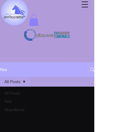
μέλος των:
Νέα
All Posts
All Posts
Νέα
Νομοθεσία