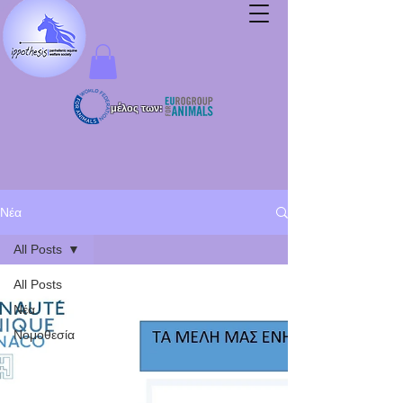
μέλος των:
Νέα
All Posts
All Posts
Νέα
Νομοθεσία