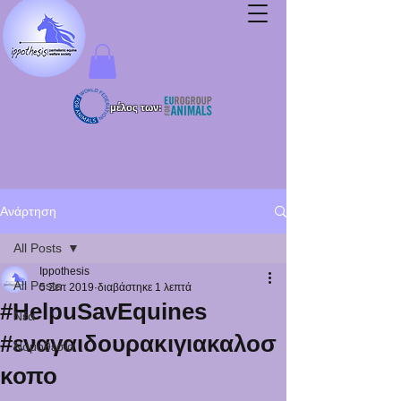
μέλος των:
Ανάρτηση
All Posts
Ippothesis
All Posts
5 Σεπ 2019
διαβάστηκε 1 λεπτά
#HelpuSavEquines
Νέα
#εναγαιδουρακιγιακαλοσ
Νομοθεσία
κοπο