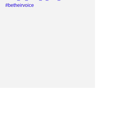
#betheirvoice
Νέα