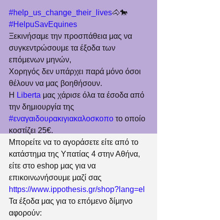
#help_us_change_their_lives
🐴🐎
#HelpuSavEquines
Ξεκινήσαμε την προσπάθεια μας να 
συγκεντρώσουμε τα έξοδα των 
επόμενων μηνών,
Χορηγός δεν υπάρχει παρά μόνο όσοι 
θέλουν να μας βοηθήσουν.
Η 
Liberta
 μας χάρισε όλα τα έσοδα από 
την δημιουργία της 
#εναγαιδουρακιγιακαλοσκοπο
 το οποίο 
κοστίζει 25€.
Μπορείτε να το αγοράσετε είτε από το 
κατάστημα της Υπατίας 4 στην Αθήνα, 
είτε στο eshop μας για να 
επικοινωνήσουμε μαζί σας 
https://www.ippothesis.gr/shop?lang=el
Τα έξοδα μας για το επόμενο δίμηνο 
αφορούν: