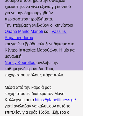
σοβαρό απόστημα στην συνέχεια 
χρειάστηκε να γίνει εξαγωγή δοντιού 
για να μην δημιουργηθούν 
περισσότερα προβλήματα. 
Την επέμβαση ανέλαβαν οι κτηνίατροι  
Oriana Manto Manoli
 και  
Vassilis 
Papatheodorou
και για ένα βράδυ φιλοξενηθήκαμε στο 
Κέντρο Ιππασίας Μαραθώνα. Η μία και 
μοναδική  
Nancy Kourellou
 ανέλαβε την 
καθημερινή φροντίδα. Τους 
ευχαριστούμε όλους πάρα πολύ. 
Μέσα από την καρδιά μας 
ευχαριστούμε ιδιαίτερα τον Μάνο 
Καλλέργη και τα 
https://planetfitness.gr/
γιατί ανέλαβαν να καλύψουν αυτό το 
επιπλέον για εμάς έξοδο.  Σήμερα ο 