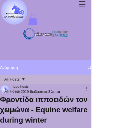
μέλος των:
Ανάρτηση
All Posts
Ippothesis
All Posts
4 Ιαν 2019
διαβάστηκε 3 λεπτά
Φροντίδα ιπποειδών τον
Νέα
χειμώνα - Equine welfare
Νομοθεσία
during winter