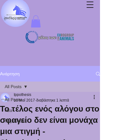
μέλος των:
Ανάρτηση
All Posts
Ippothesis
All Posts
10 Μαΐ 2017
διαβάστηκε 1 λεπτά
Το τέλος ενός αλόγου στο
Νέα
σφαγείο δεν είναι μονάχα
Νομοθεσία
μια στιγμή -