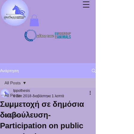
μέλος των:
Ανάρτηση
All Posts
Ippothesis
All Posts
8 Σεπ 2018
διαβάστηκε 1 λεπτά
Συμμετοχή σε δημόσια
Νέα
διαβούλευση-
Νομοθεσία
Participation on public