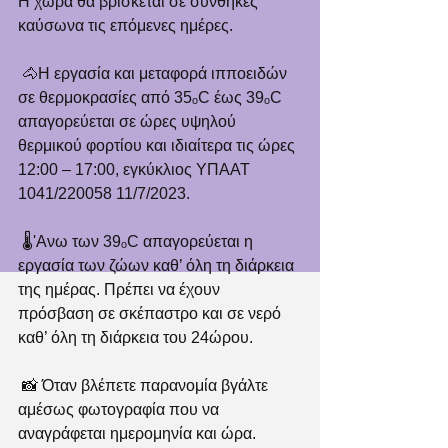
Η χώρα θα βρίσκεται σε συνθήκες 
καύσωνα τις επόμενες ημέρες. 
 🐴Η εργασία και μεταφορά ιπποειδών 
σε θερμοκρασίες από 35ₒC έως 39ₒC 
απαγορεύεται σε ώρες υψηλού 
θερμικού φορτίου και ιδιαίτερα τις ώρες 
12:00 – 17:00, εγκύκλιος ΥΠΑΑΤ 
1041/220058 11/7/2023. 
 🌡️'Ανω των 39ₒC απαγορεύεται η 
εργασία των ζώων καθ’ όλη τη διάρκεια 
της ημέρας. Πρέπει να έχουν 
πρόσβαση σε σκέπαστρο και σε νερό 
καθ’ όλη τη διάρκεια του 24ώρου. 
 📸 Όταν βλέπετε παρανομία βγάλτε 
αμέσως φωτογραφία που να 
αναγράφεται ημερομηνία και ώρα. 