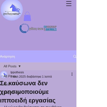
μέλος των:
Ανάρτηση
All Posts
Ippothesis
All Posts
7 Ιουλ 2025
διαβάστηκε 1 λεπτά
Σε καύσωνα δεν
Νέα
χρησιμοποιούμε
Νομοθεσία
ιπποειδή εργασίας