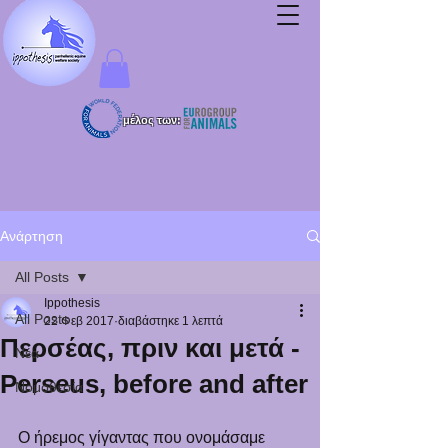
μέλος των:
Ανάρτηση
All Posts
Ippothesis
All Posts
22 Φεβ 2017
διαβάστηκε 1 λεπτά
Περσέας, πριν και μετά -
Νέα
Perseus, before and after
Νομοθεσία
Ο ήρεμος γίγαντας που ονομάσαμε 