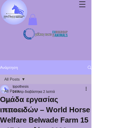
μέλος των:
Ανάρτηση
All Posts
Ippothesis
All Posts
24 Απρ
διαβάστηκε 2 λεπτά
Ομάδα εργασίας
Νέα
ιπποειδών – World Horse
Νομοθεσία
Welfare Belwade Farm 15