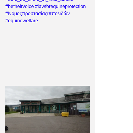
#betheirvoice
#lawforequineprotection
#Νόμοςπροστασίαςιπποειδών
#equinewelfare