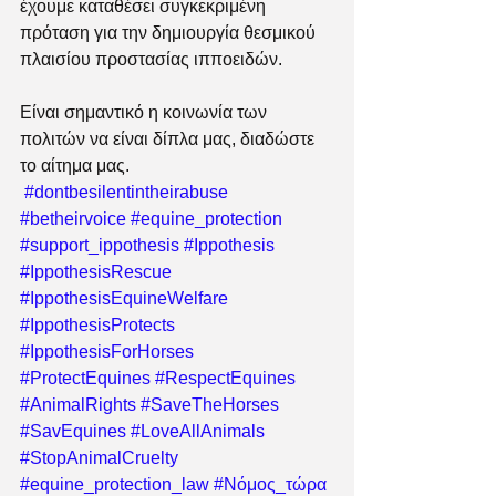
έχουμε καταθέσει συγκεκριμένη 
πρόταση για την δημιουργία θεσμικού 
πλαισίου προστασίας ιπποειδών.
Είναι σημαντικό η κοινωνία των 
πολιτών να είναι δίπλα μας, διαδώστε 
το αίτημα μας. 
#dontbesilentintheirabuse
#betheirvoice
#equine_protection
#support_ippothesis
#Ippothesis
#IppothesisRescue
#IppothesisEquineWelfare
#IppothesisProtects
#IppothesisForHorses
#ProtectEquines
#RespectEquines
#AnimalRights
#SaveTheHorses
#SavEquines
#LoveAllAnimals
#StopAnimalCruelty
#equine_protection_law
#Νόμος_τώρα