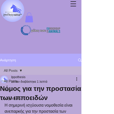
μέλος των:
Ανάρτηση
All Posts
Ippothesis
All Posts
16 Ιαν
διαβάστηκε 1 λεπτά
Νόμος για την προστασία
Νέα
των ιπποειδών
Νομοθεσία
Η σημερινή ισχύουσα νομοθεσία είναι 
ανεπαρκής για την προστασία των 