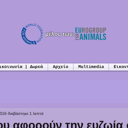
μέλος των:
ικοινωνία | Δωρεά
Αρχείο
Multimedia
Εικον
2016
διαβάστηκε 1 λεπτά
ου αφορούν την ευζωία