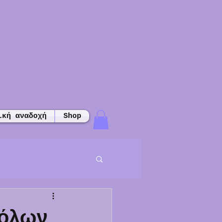
ική αναδοχή
Shop
 όλων