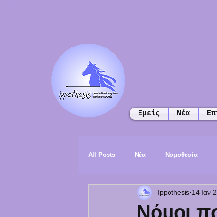
Εμείς
Νέα
Επ
All Posts
Νέα
Νομοθεσία
Ippothesis
14 Ιαν 
Νόμοι π