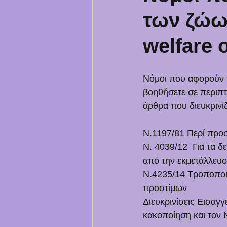
των ζώων
welfare o
Νόμοι που αφορούν τ
βοηθήσετε σε περιπτ
άρθρα που διευκρινί
Ν.1197/81 Περί προ
Ν. 4039/12  Για τα 
από την εκμετάλλευ
Ν.4235/14 Τροποποιή
προστίμων
Διευκρινίσεις Εισαγ
κακοποίηση και τον Ν