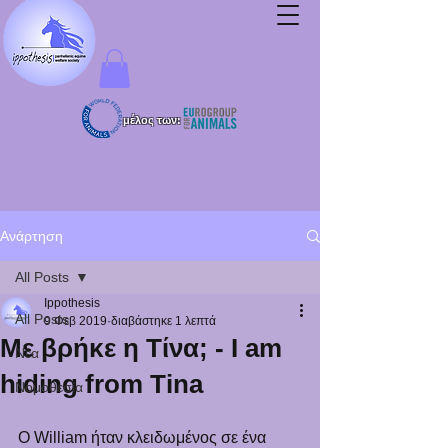
μέλος των:
Ανάρτηση
All Posts
Ippothesis
All Posts
9 Φεβ 2019
διαβάστηκε 1 λεπτά
Με βρήκε η Τίνα; - I am
Νέα
hiding from Tina
Νομοθεσία
Ο William ήταν κλειδωμένος σε ένα 