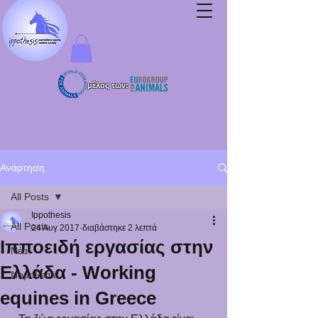
μέλος των:
Ανάρτηση
All Posts
Ippothesis
All Posts
24 Αυγ 2017
διαβάστηκε 2 λεπτά
Ιπποειδή εργασίας στην
Νέα
Ελλάδα - Working
Νομοθεσία
equines in Greece