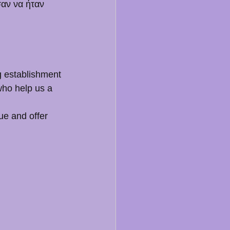
αν να ήταν 
g establishment 
 who help us a 
ue and offer 