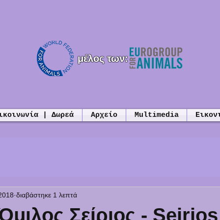
μέλος των:
ικοινωνία | Δωρεά
Αρχείο
Multimedia
Εικον
2018
διαβάστηκε 1 λεπτά
Όμιλος Σείριος - Seirios