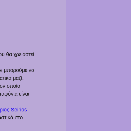
υ θα χρειαστεί 
εν μπορούμε να 
τικά μαζί. 
ον οποίο 
αφύγια είναι 
ιος Seirios 
αστικά στο 