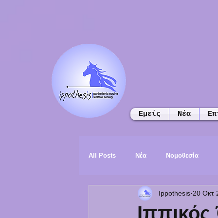
Εμείς
Νέα
Επ
All Posts
Νέα
Νομοθεσία
Ippothesis
20 Οκτ 
Ιππικός 