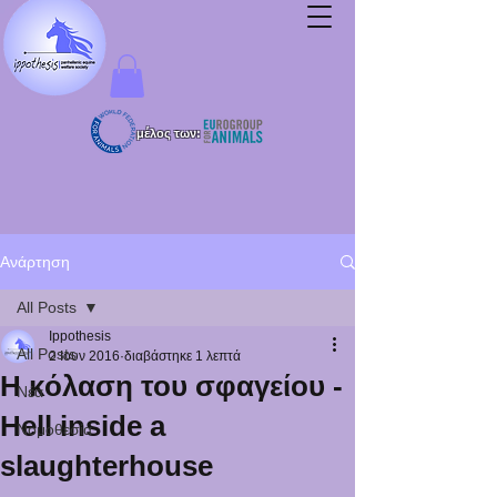
μέλος των:
Ανάρτηση
All Posts
Ippothesis
All Posts
2 Ιουν 2016
διαβάστηκε 1 λεπτά
Η κόλαση του σφαγείου -
Νέα
Hell inside a
Νομοθεσία
slaughterhouse