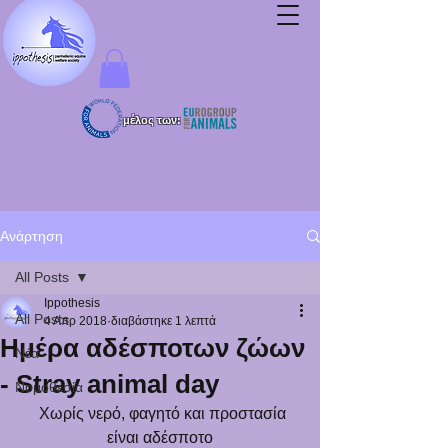
μέλος των:
Ανάρτηση
All Posts
Ippothesis
All Posts
4 Απρ 2018
διαβάστηκε 1 λεπτά
Ημέρα αδέσποτων ζώων
Νέα
- Stray animal day
Νομοθεσία
  Χωρίς νερό, φαγητό και προστασία 
είναι αδέσποτο