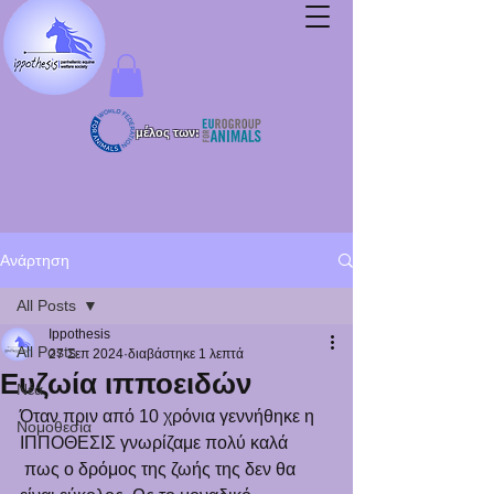
μέλος των:
Ανάρτηση
All Posts
Ippothesis
All Posts
27 Σεπ 2024
διαβάστηκε 1 λεπτά
Ευζωία ιπποειδών
Νέα
Όταν πριν από 10 χρόνια γεννήθηκε η 
Νομοθεσία
ΙΠΠΟΘΕΣΙΣ γνωρίζαμε πολύ καλά 
 πως ο δρόμος της ζωής της δεν θα 