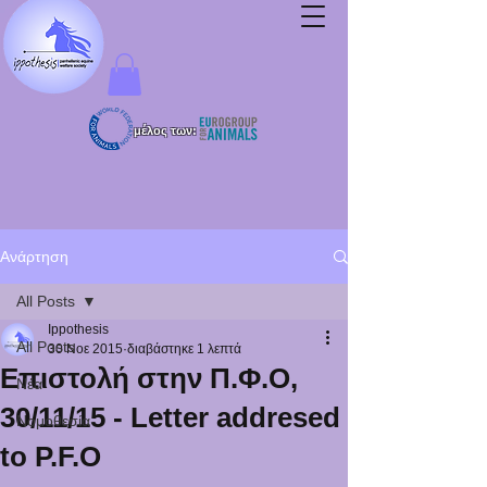
μέλος των:
Ανάρτηση
All Posts
Ippothesis
All Posts
30 Νοε 2015
διαβάστηκε 1 λεπτά
Επιστολή στην Π.Φ.Ο,
Νέα
30/11/15 - Letter addresed
Νομοθεσία
to P.F.O