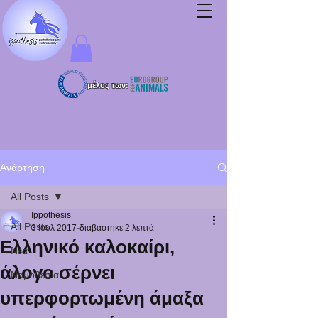
μέλος των:
Ανάρτηση
All Posts
Ippothesis
All Posts
3 Ιουλ 2017
διαβάστηκε 2 λεπτά
Ελληνικό καλοκαίρι,
Νέα
άλογο σέρνει
Νομοθεσία
υπερφορτωμένη άμαξα