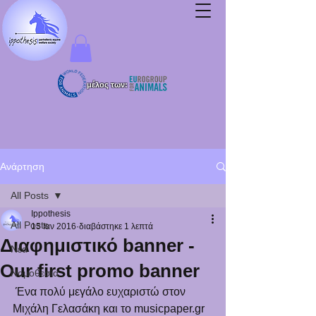
μέλος των:
Ανάρτηση
All Posts
Ippothesis
All Posts
15 Ιαν 2016
διαβάστηκε 1 λεπτά
Διαφημιστικό banner -
Νέα
Our first promo banner
Νομοθεσία
 Ένα πολύ μεγάλο ευχαριστώ στον 
Μιχάλη Γελασάκη και το musicpaper.gr 