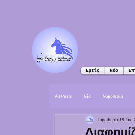
Εμείς
Νέα
Επ
All Posts
Νέα
Νομοθεσία
Ippothesis
18 Σεπ 
Διαφημί