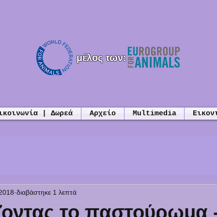
μέλος των:
ικοινωνία | Δωρεά
Αρχείο
Multimedia
Εικον
2018
διαβάστηκε 1 λεπτά
ζοντας το παστούρωμα 