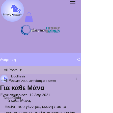
μέλος των:
Ανάρτηση
All Posts
Ippothesis
All Posts
10 Μαΐ 2020
διαβάστηκε 1 λεπτά
Για κάθε Μάνα
Νέα
Έγινε ενημέρωση:
12 Απρ 2021
Νομοθεσία
Για κάθε Μάνα,
Εκείνη που γέννησε, εκείνη που το 
αγάπησε σαν να το είχε γεννήσει, εκείνη 