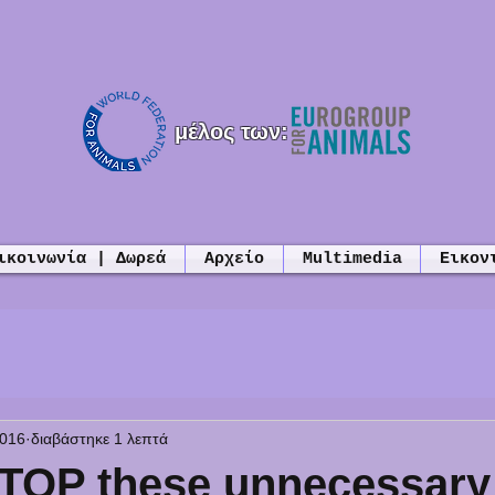
μέλος των:
ικοινωνία | Δωρεά
Αρχείο
Multimedia
Εικον
2016
διαβάστηκε 1 λεπτά
 STOP these unnecessary