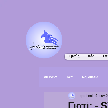
Εμείς
Νέα
Επ
All Posts
Νέα
Νομοθεσία
Ippothesis
9 Ιουν 
Γιατί; -