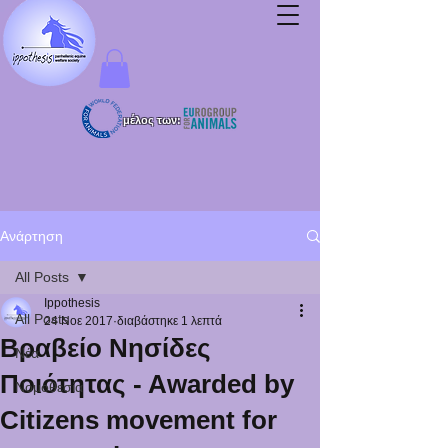
μέλος των:
Ανάρτηση
All Posts
Ippothesis
All Posts
24 Νοε 2017
διαβάστηκε 1 λεπτά
Βραβείο Νησίδες
Νέα
Ποιότητας - Αwarded by
Νομοθεσία
Citizens movement for