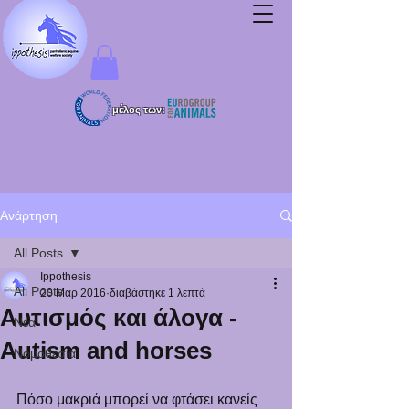
μέλος των:
Ανάρτηση
All Posts
Ippothesis
All Posts
20 Μαρ 2016
διαβάστηκε 1 λεπτά
Αυτισμός και άλογα -
Νέα
Autism and horses
Νομοθεσία
Πόσο μακριά μπορεί να φτάσει κανείς 