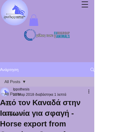
μέλος των:
Ανάρτηση
All Posts
Ippothesis
All Posts
18 Μαρ 2018
διαβάστηκε 1 λεπτά
Από τον Καναδά στην
Νέα
Ιαπωνία για σφαγή -
Νομοθεσία
Horse export from