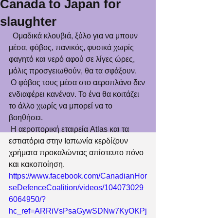
Canada to Japan for
slaughter
  Ομαδικά κλουβιά, ξύλο για να μπουν 
μέσα, φόβος, πανικός, φυσικά χωρίς 
φαγητό και νερό αφού σε λίγες ώρες, 
μόλις προσγειωθούν, θα τα σφάξουν.
 Ο φόβος τους μέσα στο αεροπλάνο δεν 
ενδιαφέρει κανέναν. Το ένα θα κοιτάζει 
το άλλο χωρίς να μπορεί να το 
βοηθήσει.
 Η αεροπορική εταιρεία Atlas και τα 
εστιατόρια στην Ιαπωνία κερδίζουν 
χρήματα προκαλώντας απίστευτο πόνο 
και κακοποίηση.
https://www.facebook.com/CanadianHor
seDefenceCoalition/videos/104073029
6064950/?
hc_ref=ARRiVsPsaGywSDNw7KyOKPj