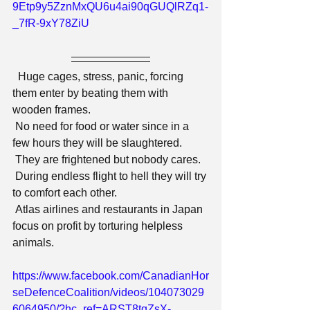
9Etp9y5ZznMxQU6u4ai90qGUQlRZq1-
_7fR-9xY78ZiU
  Huge cages, stress, panic, forcing 
them enter by beating them with 
wooden frames.
 No need for food or water since in a 
few hours they will be slaughtered.
 They are frightened but nobody cares.
 During endless flight to hell they will try 
to comfort each other.
 Atlas airlines and restaurants in Japan 
focus on profit by torturing helpless 
animals.
https://www.facebook.com/CanadianHor
seDefenceCoalition/videos/104073029
6064950/?hc_ref=ARST8tqZsX-