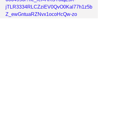
jTLR3334RLCZziEV0QvO0Kal77h1z5b
Z_ewGntuaRZNvx1ocoHcQw-zo
Νέα
Εμφάνιση όλων
Πρόσφατες αναρτήσεις