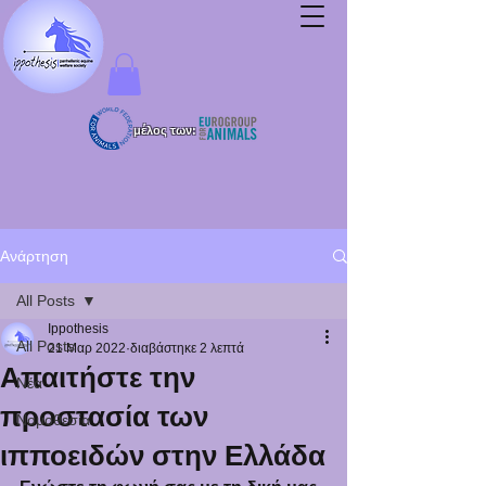
μέλος των:
Ανάρτηση
All Posts
Ippothesis
All Posts
21 Μαρ 2022
διαβάστηκε 2 λεπτά
Απαιτήστε την
Νέα
προστασία των
Νομοθεσία
ιπποειδών στην Ελλάδα