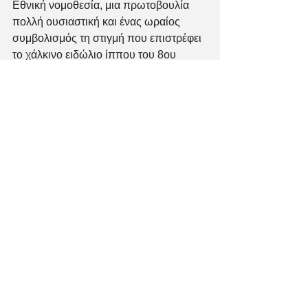
Εθνική νομοθεσία, μια πρωτοβουλία 
πολλή ουσιαστική και ένας ωραίος 
συμβολισμός τη στιγμή που επιστρέφει 
το χάλκινο ειδώλιο ίππου του 8ου 
αιώνα π.Χ. στην Ελλάδα.
Χιλιάδες χρόνια πριν ο Ξενοφών 
δηλώνει ρητά πως εκείνοι που τα 
χτυπούν τα φοβίζουν. Πόσο φόβο και 
απελπισία πρέπει να νιώθουν όταν τα 
χτυπούν στο κεφάλι για να πέσουν 
κάτω για να τα σφάξουν και να τα 
γδάρουν.
Σε έναν αιώνα που οι πανδημίες 
αποδεικνύουν με επιστημονικές 
θεωρίες πως η ανθρώπινη κοινωνία θα 
πρέπει σε παγκόσμιο επίπεδο να 
αναθεωρήσει τον τρόπο που 
αντιμετωπίζει τον πλανήτη και τα ζώα. 