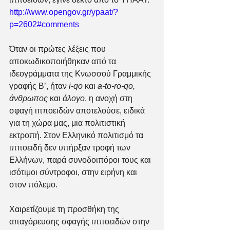
http://www.opengov.gr/ypaat/?
p=2602#comments
Όταν οι πρώτες λέξεις που 
αποκωδικοποιήθηκαν από τα 
ιδεογράμματα της Κνωσσού Γραμμικής 
γραφής Β’, ήταν 
i-qo
 και 
a-to-ro-qo, 
άνθρωπος
 και 
άλογο
, η ανοχή στη 
σφαγή ιπποειδών αποτελούσε, ειδικά 
για τη χώρα μας, μια πολιτιστική 
εκτροπή. Στον Ελληνικό πολιτισμό τα 
ιπποειδή δεν υπήρξαν τροφή των 
Ελλήνων, παρά συνοδοιπόροι τους και 
ισότιμοι σύντροφοι, στην ειρήνη και 
στον πόλεμο.   
Χαιρετίζουμε τη προσθήκη της 
απαγόρευσης σφαγής ιπποειδών στην 