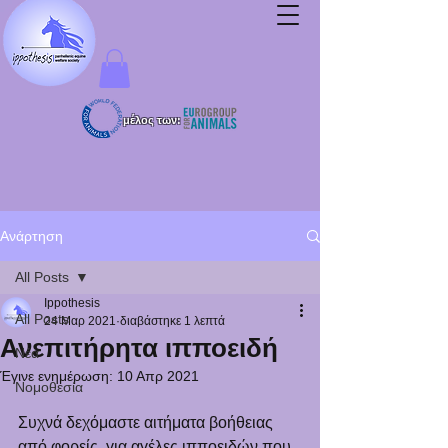
μέλος των:
Ανάρτηση
All Posts
Ippothesis
All Posts
24 Μαρ 2021
διαβάστηκε 1 λεπτά
Ανεπιτήρητα ιπποειδή
Νέα
Έγινε ενημέρωση:
10 Απρ 2021
Νομοθεσία
Συχνά δεχόμαστε αιτήματα βοήθειας  
από φορείς  για αγέλες ιπποειδών που 