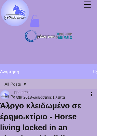
μέλος των:
Ανάρτηση
All Posts
Ippothesis
All Posts
4 Οκτ 2018
διαβάστηκε 1 λεπτά
Άλογο κλειδωμένο σε
Νέα
έρημο κτίριο - Horse
Νομοθεσία
living locked in an