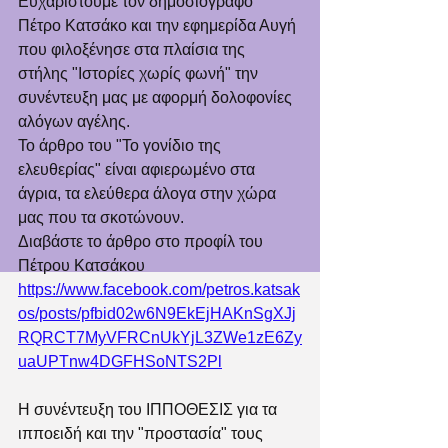
Ευχαριστούμε τον δημοσιογράφο 
Πέτρο Κατσάκο και την εφημερίδα Αυγή 
που φιλοξένησε στα πλαίσια της 
στήλης "Ιστορίες χωρίς φωνή" την 
συνέντευξη μας με αφορμή δολοφονίες 
αλόγων αγέλης. 
Το άρθρο του "Το γονίδιο της 
ελευθερίας" είναι αφιερωμένο στα 
άγρια, τα ελεύθερα άλογα στην χώρα 
μας που τα σκοτώνουν. 
Διαβάστε το άρθρο στο προφίλ του 
Πέτρου Κατσάκου 
https://www.facebook.com/petros.katsak
os/posts/pfbid02w6N9EkEjHAKnSgXJj
RQRCT7MyVFRCnUkYjL3ZWe1zE6Zy
uaUPTnw4DGFHSoNTS2Pl
Η συνέντευξη του ΙΠΠΟΘΕΣΙΣ για τα 
ιπποειδή και την "προστασία" τους 