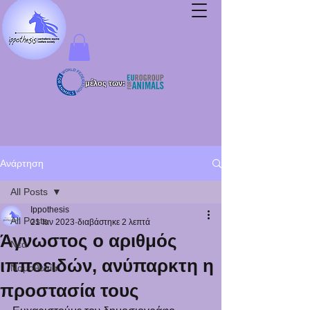
μέλος των:
Ανάρτηση
All Posts
Ippothesis
All Posts
21 Ιαν 2023
διαβάστηκε 2 λεπτά
Άγνωστος ο αριθμός
Νέα
ιπποειδών, ανύπαρκτη η
Νομοθεσία
προστασία τους